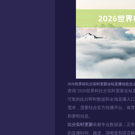
2026世界杯比分实时更新全站直播信息怎
查询“2026世界杯比分实时更新全
可靠的比分即时数据和全场直播入口
需求，需要结合官方转播平台、体育
和赛程信息。
比分实时更新
依赖专业数据源，正常
的直播时间、频道、清晰度和语言解