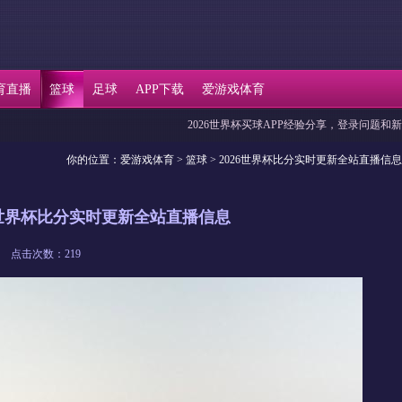
育直播
篮球
足球
APP下载
爱游戏体育
2026世界杯买球APP经验分享，登录问题和新手使用整理.
你的位置：
爱游戏体育
>
篮球
> 2026世界杯比分实时更新全站直播信息
6世界杯比分实时更新全站直播信息
:47 点击次数：219