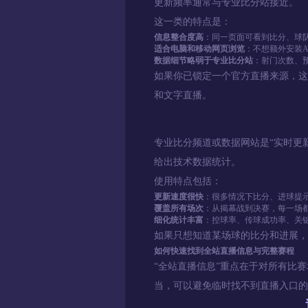
更新频率通常与专业比分站接近。
这一类的特点是：
信息整合度高
：同一页面可看到比分、球
适合电脑和移动网页浏览
：不想额外安装
数据细节略弱于专业比分站
：射门次数、
如果你已锁定一个官方直播来源，这
和文字直播。
专业比分频道或数据网站是“实时更
给出技术数据统计。
使用特点包括：
更新速度很快
：很多情况下比分、进球提
覆盖所有场次
：从揭幕战到决赛，每一场
细化统计丰富
：控球率、传球成功率、关
如果只想知道某场球的比分和进展，
如何快速找到全站直播信息与完整赛程
“全站直播信息”重点在于对所有比
当，可以避免临时找不到直播入口的