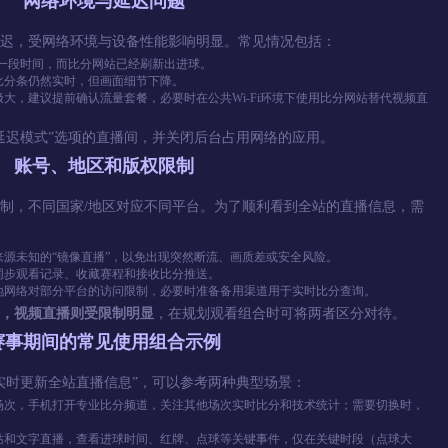
网络环境与延迟问题
迟，受网络环境与设备性能影响明显。常见情况包括：
后一段时间，而比分网站已经刷新出进球。
比分条仍然实时，但画面细节下降。
大，建议提前确认流量套餐，必要时在公共Wi-Fi环境下使用比分网站替代视频直
延迟模式”选项的直播间，并关闭后台占用网络的应用。
账号、地区和版权限制
制，不同国家/地区对应不同平台。为了顺利看到全站的直播信息，需
源未知的“镜像直播”，以免出现突然断流、画质差或安全风险。
同步观看记录、收藏赛程和接收比分推送。
地网络对部分平台的访问限制，必要时准备备用渠道用于实时比分查询。
，视频直播则受限制明显
，在规划观看组合时可将两者区分对待。
赛事期间的常见使用组合示例
分实时更新全站直播信息”，可以参考两种典型场景：
场次，手机打开专业比分频道，关注其他场次实时比分和技术统计；需要切换时，
。
站和文字直播，查看进球时间、红牌、点球等关键事件，仅在关键时段（点球大