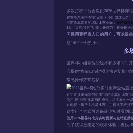
多数持权平台会提供2026世界杯
在赛事总表中查找“日期 + 小组或球队名
提前收藏常看的球队比赛页面，
爱游戏体育
利用“提醒/预约”功能，开球前手机会推
习惯用赛程表入口的用户，可以提前
息”页面一键打开。
多
世界杯小组赛阶段经常有多场同时开
会提供“多窗口”或“频道快速切换”功
常见操作方式包括：
在主直播页面顶部使用“同轮次其他比赛”
使用“画中画”或多画面模式，将主看的一
在电视上播放主战场比赛，手机或平板打
这类组合方式可以保证你实时看到比
使用2026世界杯比分实时更新与全站直播
为了获得更稳定的观看体验，查找和