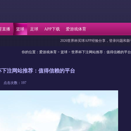
育直播
篮球
足球
APP下载
爱游戏体育
2026世界杯买球APP经验分享，登录问题和新手使用整理.
你的位置：
爱游戏体育
>
篮球
> 世界杯下注网站推荐：值得信赖的平台
杯下注网站推荐：值得信赖的平台
:13 点击次数：197