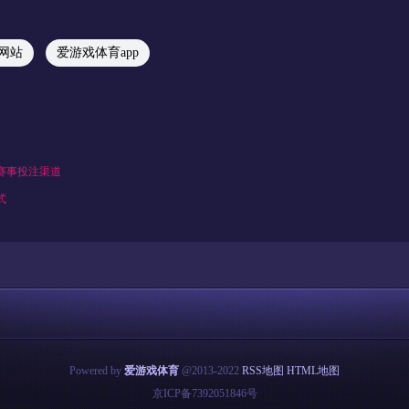
网站
爱游戏体育app
赛事投注渠道
式
Powered by
爱游戏体育
@2013-2022
RSS地图
HTML地图
京ICP备7392051846号