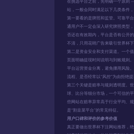
在挑选平台之前，先明确一个原则 
站，一般会同时满足以下几类条件，
第一要看的是牌照和监管。可靠平台
通用户不一定会深入研究牌照类型，
否还在有效期内，平台是否有公开的
不清，只用花哨广告来吸引世界杯下
第二是资金安全和支付渠道。一个值
页面明确提现时间说明与到账规则。
平台运营资金分离，避免挪用风险。
流程、是否经常以“风控”为由拒绝
第三个关键是赔率与规则透明度。世
球、比分等细分市场，一个可信的平
些网站在赔率异常高于行业平均、规
是“割韭菜平台”的常见特征。
用户口碑和评价的参考价值
真正要做出世界杯下注网站推荐，绝