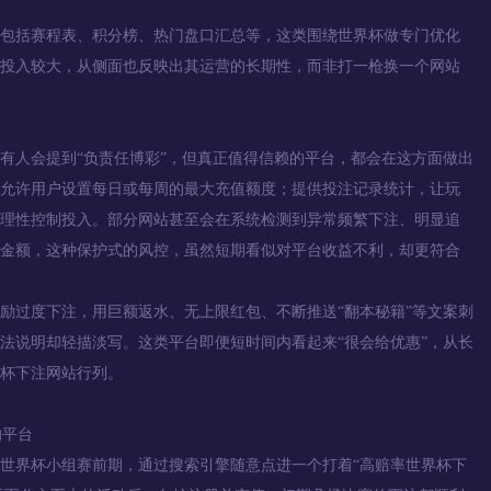
包括赛程表、积分榜、热门盘口汇总等，这类围绕世界杯做专门优化
投入较大，从侧面也反映出其运营的长期性，而非打一枪换一个网站
有人会提到“负责任博彩”，但真正值得信赖的平台，都会在这方面做出
允许用户设置每日或每周的最大充值额度；提供投注记录统计，让玩
理性控制投入。部分网站甚至会在系统检测到异常频繁下注、明显追
金额，这种保护式的风控，虽然短期看似对平台收益不利，却更符合
励过度下注，用巨额返水、无上限红包、不断推送“翻本秘籍”等文案刺
法说明却轻描淡写。这类平台即便短时间内看起来“很会给优惠”，从长
杯下注网站行列。
世界杯小组赛前期，通过搜索引擎随意点进一个打着“高赔率世界杯下