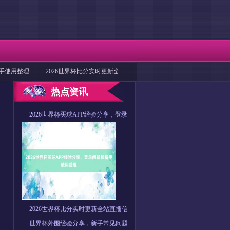
..
2026世界杯比分实时更新全站直播信息...
世界杯外围经验分享，新手常见问题
热点资讯
2026世界杯买球APP经验分享，登录
问题和新手使用整理
2026世界杯比分实时更新全站直播信
息
世界杯外围经验分享，新手常见问题