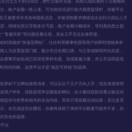
充返百分之五十的活动后，匆忙注册并充值。初期几场比赛的下注都顺利
注，账户金额一路上涨。可当他尝试进行较大额度提现时，却被平台
随后又被要求补充各种隐私信息，并被强制要求继续流水达到几倍以上才
进，情绪化投注导致多次亏损，账户金额大幅缩水，等到真的想止损
交”“客服失联”等问题轮番出现，资金几乎无法全身而退。
临时搭建的“快返型网站”，往往利用赛事热度和用户的即时情绪来牟
期人为设置提现门槛，极少关注长期口碑。与之形成鲜明对比的是，
自赛事开始前就已安排世界杯专题、加强客服力量，并公开说明提现
时间内到账，这类平台才是“稳定可持续”的选择。
世界杯下注网站推荐清单，可以从以下几个方向入手：优先考虑有明
道用户评价，排除提现争议频发的网站；在小额试投阶段重点验证结
续提供与世界杯相关的专业内容，而非只用高额活动拉新；关注是否
示。在完成这些步骤后，你最终保留下来的平台数量可能并不多，但
对安全的选择。