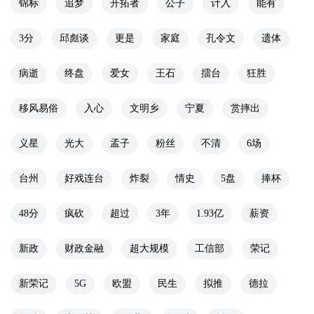
锦标
追梦
开拓者
公子
计入
能有
3分
邱彪谈
更是
家庭
孔令文
遗体
病逝
终盘
爱女
王石
擂台
狂胜
移风易俗
入心
文明乡
宁夏
赏摔出
义星
光大
孟子
粉丝
不清
6场
台州
好戏连台
炸裂
情史
5盘
捧杯
48分
疯砍
超过
3年
1.93亿
薪资
新政
财政金融
超大规模
工信部
荣记
新荣记
5G
欧盟
民生
拟推
德拉