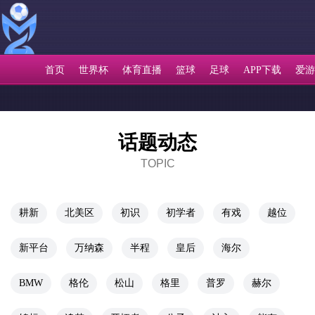
首页
世界杯
体育直播
篮球
足球
APP下载
爱游
话题动态
TOPIC
耕新
北美区
初识
初学者
有戏
越位
新平台
万纳森
半程
皇后
海尔
BMW
格伦
松山
格里
普罗
赫尔