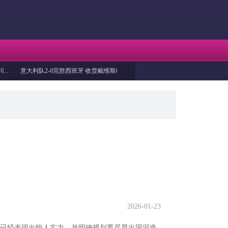
意大利队2-0完胜西班牙 收货戴维斯杯三连冠...
爱游戏体育app 聂卫平：是棋圣
2026-01-23
就已经表现出惊人实力，并明确规划要尽早出国深造