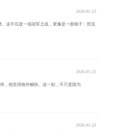
2026-01-23
绪。这不仅是一场冠军之战，更像是一面镜子：照见
2026-01-23
于根伟，他笑得格外畅快。这一刻，不只是因为
2026-01-23