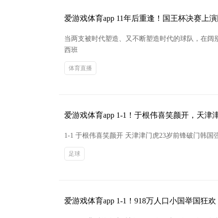
爱游戏体育app 11年后重逢！国王杯决赛上
当两支被时代塑造、又不断塑造时代的球队，在阔
西班
体育直播
爱游戏体育app 1-1！于根伟喜笑颜开，天
1-1 于根伟喜笑颜开 天津津门虎23岁前锋破门
足球
爱游戏体育app 1-1！918万人口小国举国