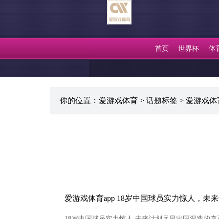
首页
世界杯
体
你的位置：
爱游戏体育
>
话题标签
> 爱游戏体育
爱游戏体育app 18岁中国球员实力惊人，未
18岁中国球员实力惊人 未来计划尽早出国深造的