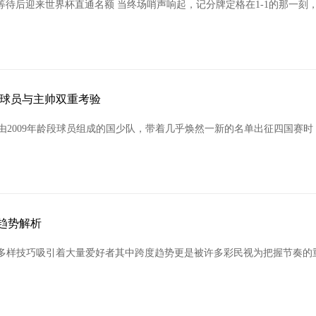
7年等待后迎来世界杯直通名额 当终场哨声响起，记分牌定格在1-1的那一刻，
，球员与主帅双重考验
支由2009年龄段球员组成的国少队，带着几乎焕然一新的名单出征四国赛
度趋势解析
多样技巧吸引着大量爱好者其中跨度趋势更是被许多彩民视为把握节奏的重要