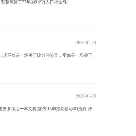
整整等待了27年的918万人口小国终
2026-01-23
时，这不仅是一场关于比分的较量，更像是一场关于
2026-01-23
参考之一本文将围绕016期陈亮福彩3D预测 跨