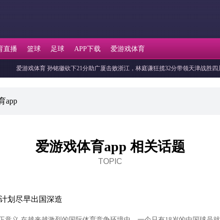
育直播
篮球
足球
APP下载
爱游戏体育
爱游戏体育 孙铭徽砍下21分助广厦击败浙江，林庭谦狂揽32分带领天津战胜四川...
app
爱游戏体育app 相关话题
TOPIC
来计划尽早出国深造
真正意义 在越来越激烈的国际体育竞争环境中，一个只有18岁的中国球员