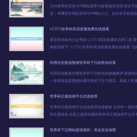
2026世界杯买球APP网站推荐与使用场景说明 想在
是：有哪些常用的买球APP网站入口、如何在手机端
绕这些需求，选择时应考虑赛事覆盖、赔率表现、结
育下载，而不只是看“奖金高不高”这种单一维度。 面向世
CCTV5世界杯高清直播免费在线观看
看世界杯如何少走弯路 CCTV5高清直播背后的门道
索框里敲下“ CCTV5世界杯高清直播免费在线观看 
告和卡顿折磨。表面上看这只是一次普通的观赛需求
适配等多个层面。想真正做到既“免费”又“高清”还能“..
利用历史数据预测世界杯下注的胜负结果
利用历史数据挖掘世界杯下注胜负的隐藏规律 爱游戏
一条暗线就是围绕比赛结果的下注与博弈。很多人凭直
愿违。相比之下，越来越多参与者开始尝试借助历史
大洪流中找到更理性、更有依据的判断方式。本文围绕“
世界杯正规游戏平台优选推荐
世界杯正规游戏平台优选推荐深度解析 在四年一度的
和主题游戏 但真正值得信赖的世界杯正规游戏平台并
与隐私安全 因此在享受激情赛事之前 先学会如何优选
杯主题游戏平台的核心价值 在于它能把传统的看球行为 延
世界杯下注网站提现规则：资金安全保障