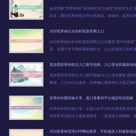
如何理解“世界杯热门买球排行官方推荐”的真实含义 
知道：哪些世界杯投注平台热度高、体验好、赔率合
一点：没有任何机构会对“世界杯热门买球排行”给出
平台自我包装或营销用语。理性做法是依据公开维度去比
2026世界杯比分实时更新官网入口
2026世界杯比分实时更新官网入口在哪里 用户在搜索
是：去哪个官方网站看权威比分、怎么快速进入实时
畅使用。一般而言，可优先通过国际足联（FIFA）
官网进入比分实时更新页面，避免不明来源的仿冒网站。 
美加墨世界杯投注入口新手指南，入口变化和最新地
美加墨世界杯投注入口新手指南与入口变化概览 围绕
哪进、入口为什么老变、怎样确认最新地址才是正规
会根据地区政策、访问压力以及赞助合作变动不断调整
接”，而是掌握判断入口真伪和跟进最新地址的方法 ，避
世界杯外围经验分享，盘口查看和平台稳定性别忽略
世界杯外围经验分享：从盘口到平台的完整思路 想在
和赔率背后的含义爱游戏体育，二是选择交易顺畅、
很多人输钱并不是判断比赛完全错误，而是忽略了盘
迟、结算出问题等。下面按经验路线上，把盘口查看要点
2026世界杯买球APP网站推荐，手机端进入和最新地