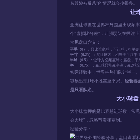
名其妙被反杀”的情况就会少很多。
让
亚洲让球盘在世界杯外围里出现频率
个“虚拟比分差”，让强弱队在投注
常见盘口含义：
平手（0）
：只比谁赢球，不让球，打平则
平/半（0.25）
：买让球方，相当于半注平
半球（0.5）
：让球方必须赢球才赢盘，平
半一（0.75）
：赢1球只能赢半注，赢2球
实际经验中，世界杯热门队让半一、
容易出现1球小胜甚至平局。
经验要
是只看队名。
大小球盘
大小球盘押的是比赛总进球数，常见数字
会大球”，忽略节奏和赛制。
经验分享：