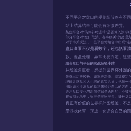
不同平台对盘口的规则细节略有不同
站上结算结果可能会有细微差异。
某些平台对“伤停补时进球”是否算入滚球
部分平台对“盘口取消、赛事腰斩”的处理
对于串关玩法，一些平台对组合中出现“走
盘口查看不仅是看数字，还包括看清
款、走盘处理、异常比赛判定，这些
结合盘口与平台的实战经验小结
从经验角度看，想提升世界杯外围的
先选出历史较长、赔率更新快、结算稳定
理解让球盘和大小球的真实含义，把每一个
用欧赔和亚洲盘的联动来验证自己的方向
关注盘口变化与新闻信息是否匹配，不被
在长期记录中，标注是哪家平台、哪种盘
真正有价值的世界杯外围经验，不是
爱游戏体育，形成一套适合自己的固