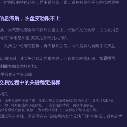
一时间段的整体趋势，而不是盯某一家，避免被单个平台的技术调整
信息滞后，临盘变动跟不上
换、天气变化都会瞬间反映在盘面上。经验不足的玩家，往往在消息
导致“跟消息买盘”其实是在给别人抬轿。
，反推是否可能有情报，再去核实新闻，而不是看到新闻才去找盘。
口和预测，其实平台稳定性被忽略，会直接影响盈利率。
盘看得再
利能力都会大打折扣。
交易过程中的关键稳定指标
相关：
快，慢平台赔率滞后严重，经常出现点击后被系统“自动调价”，影响计划回报。
2～3秒，很可能遇到锁盘频繁、下注被拒的情况，实战体验极差。
若结算缓慢或频繁“复核”，资金周转跟不上，会影响后续场次布局。
测试平台表现，看是否存在“高峰网络繁忙无法下注”的情况，避免到世