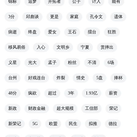
锦标
追梦
开拓者
公子
计入
能有
3分
邱彪谈
更是
家庭
孔令文
遗体
病逝
终盘
爱女
王石
擂台
狂胜
移风易俗
入心
文明乡
宁夏
赏摔出
义星
光大
孟子
粉丝
不清
6场
台州
好戏连台
炸裂
情史
5盘
捧杯
48分
疯砍
超过
3年
1.93亿
薪资
新政
财政金融
超大规模
工信部
荣记
新荣记
5G
欧盟
民生
拟推
德拉