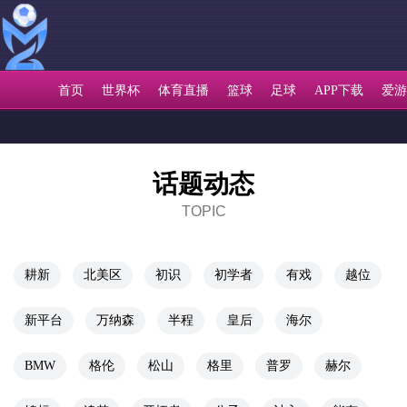
首页
世界杯
体育直播
篮球
足球
APP下载
爱游
话题动态
TOPIC
耕新
北美区
初识
初学者
有戏
越位
新平台
万纳森
半程
皇后
海尔
BMW
格伦
松山
格里
普罗
赫尔