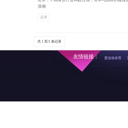
浪潮
足球
共 1 页/1 条记录
友情链接：
爱游戏体育