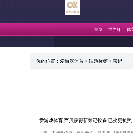
首页
世界杯
体
你的位置：
爱游戏体育
>
话题标签
> 荣记
爱游戏体育 西贝获得新荣记投资 已变更执照
近来，中国餐饮行业风起云涌，资本与品牌的碰撞