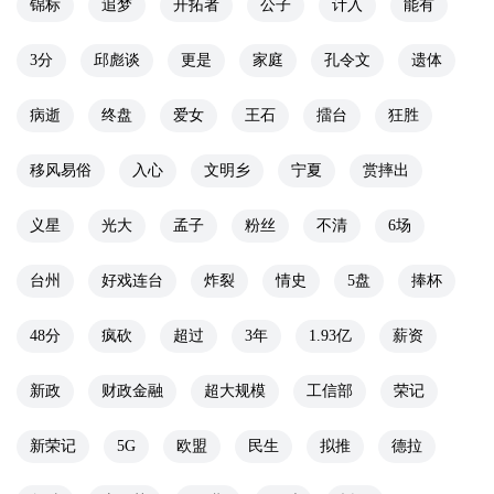
锦标
追梦
开拓者
公子
计入
能有
3分
邱彪谈
更是
家庭
孔令文
遗体
病逝
终盘
爱女
王石
擂台
狂胜
移风易俗
入心
文明乡
宁夏
赏摔出
义星
光大
孟子
粉丝
不清
6场
台州
好戏连台
炸裂
情史
5盘
捧杯
48分
疯砍
超过
3年
1.93亿
薪资
新政
财政金融
超大规模
工信部
荣记
新荣记
5G
欧盟
民生
拟推
德拉