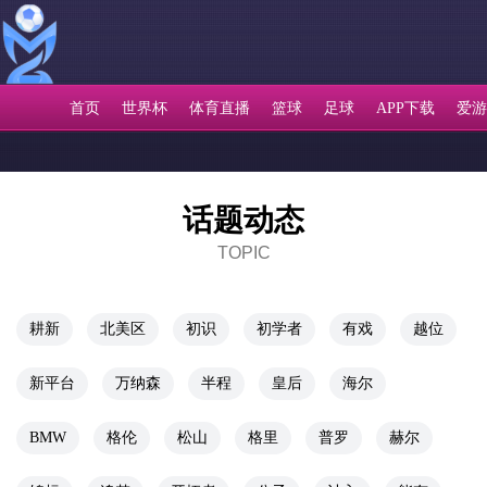
首页
世界杯
体育直播
篮球
足球
APP下载
爱游
话题动态
TOPIC
耕新
北美区
初识
初学者
有戏
越位
新平台
万纳森
半程
皇后
海尔
BMW
格伦
松山
格里
普罗
赫尔