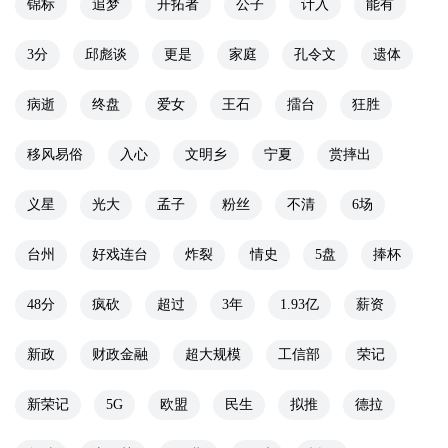
锦标
追梦
开拓者
公子
计入
能有
3分
邱彪谈
更是
家庭
孔令文
遗体
病逝
终盘
爱女
王石
擂台
狂胜
移风易俗
入心
文明乡
宁夏
赏摔出
义星
光大
孟子
粉丝
不清
6场
台州
好戏连台
炸裂
情史
5盘
捧杯
48分
疯砍
超过
3年
1.93亿
薪资
新政
财政金融
超大规模
工信部
荣记
新荣记
5G
欧盟
民生
拟推
德拉