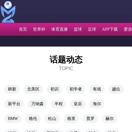
首页
世界杯
体育直播
篮球
足球
APP下载
爱游
话题动态
TOPIC
耕新
北美区
初识
初学者
有戏
越位
新平台
万纳森
半程
皇后
海尔
BMW
格伦
松山
格里
普罗
赫尔