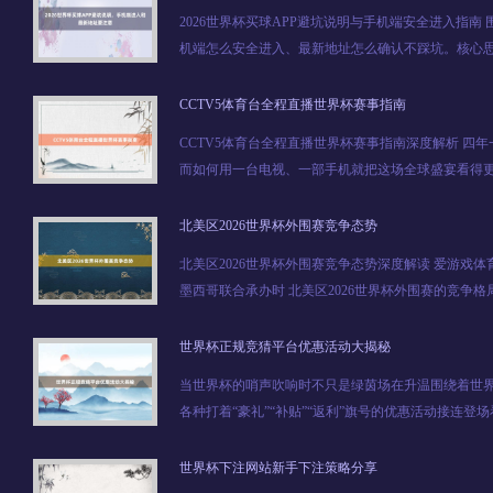
2026世界杯买球APP避坑说明与手机端安全进入指南 
机端怎么安全进入、最新地址怎么确认不踩坑。核心思
钓鱼链接，搞清楚APP安装方式与权限设置爱游戏体
止损。下面从手机端使用场景、常见陷阱、入口与最新地
CCTV5体育台全程直播世界杯赛事指南
CCTV5体育台全程直播世界杯赛事指南深度解析 四
而如何用一台电视、一部手机就把这场全球盛宴看得更
育迷心中，CCTV5体育台几乎是世界杯的“官方入口
魅力的新观众，弄清楚CCTV5如何全程直播世界杯赛事、
北美区2026世界杯外围赛竞争态势
北美区2026世界杯外围赛竞争态势深度解读 爱游戏体
墨西哥联合承办时 北美区2026世界杯外围赛的竞争格
相对稳定的中北美及加勒比地区来说 更多的晋级席位
徊在边缘地带的代表队嗅到了破局的可能 而传统强队..
世界杯正规竞猜平台优惠活动大揭秘
当世界杯的哨声吹响时不只是绿茵场在升温围绕着世
各种打着“豪礼”“补贴”“返利”旗号的优惠活动接连
受观赛激情又合理利用活动福利就需要把这些优惠活
竞猜平台以及它们在优惠上究竟玩出多少花样爱游戏体育官
世界杯下注网站新手下注策略分享