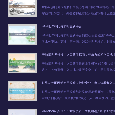
世界杯热门外围赛解析的核心思路 围绕“世界杯热门
哪些球队算热门、外围赛和正赛的分析逻辑有什么差异
导。理解这些问题，才能在外围赛阶段更好判断胜负和
段的特点在于赛程跨度大、对手层级差异明显、球队轮换
2026世界杯比分实时更新平台
2026世界杯比分实时更新平台的核心价值 搜索“20
看比分更快、更准、更全面。2026年世界杯扩大到4
台 ，可以帮助你随时掌握比分变化、进球时间、红黄
过重要时刻。 这类平台通常以网页或移动端H5形式...
美加墨世界杯投注入口新手指南，登录方式和入口地
美加墨世界杯投注入口新手快速上手概览 想在美加墨
进入、如何登录、入口地址是否安全。美加墨世界杯
类，主要通过「官方网站域名」「合作渠道跳转链接
择有明确品牌、清晰条款说明、支持实名认证与资金监管
世界杯外围网站使用经验，地址变化、盘口查看和入
世界杯外围网站使用经验与常见使用场景 围绕“世界
看和入口问题”，最直接的经验是：入口经常变动、盘
这类网站，需要提前收藏可用入口、学会辨认官方镜
峰期容易打不开网站或看错盘。 实际使用中，世界杯比
2026世界杯买球APP避坑说明，手机端进入和最新地